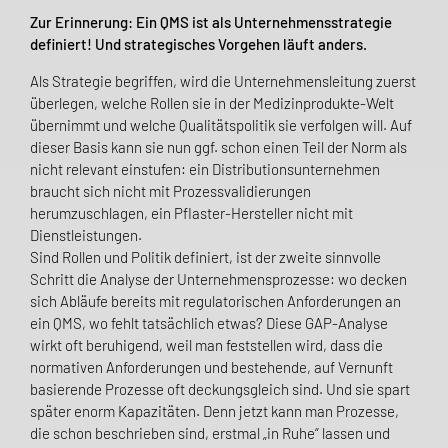
Zur Erinnerung: Ein QMS ist als Unternehmensstrategie
definiert! Und strategisches Vorgehen läuft anders.
Als Strategie begriffen, wird die Unternehmensleitung zuerst
überlegen, welche Rollen sie in der Medizinprodukte-Welt
übernimmt und welche Qualitätspolitik sie verfolgen will. Auf
dieser Basis kann sie nun ggf. schon einen Teil der Norm als
nicht relevant einstufen: ein Distributionsunter­nehmen
braucht sich nicht mit Prozessvalidierungen
herumzuschlagen, ein Pflaster-Hersteller nicht mit
Dienstleistungen.
Sind Rollen und Politik definiert, ist der zweite sinnvolle
Schritt die Analyse der Unternehmens­prozesse: wo decken
sich Abläufe bereits mit regulatorischen Anforderungen an
ein QMS, wo fehlt tatsächlich etwas? Diese GAP-Analyse
wirkt oft beruhigend, weil man feststellen wird, dass die
normativen Anforderungen und bestehende, auf Vernunft
basierende Prozesse oft deckungs­gleich sind. Und sie spart
später enorm Kapazitäten. Denn jetzt kann man Prozesse,
die schon beschrieben sind, erstmal „in Ruhe“ lassen und