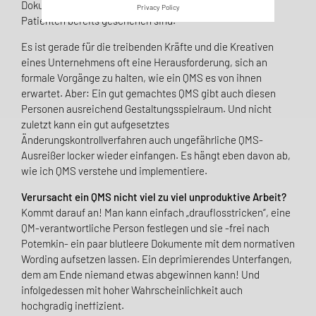
Dokumentation zu Ungunsten von Patientinnen und
Privacy Policy
Patienten bereits geschehen sind.
Es ist gerade für die treibenden Kräfte und die Kreativen
eines Unternehmens oft eine Heraus­forderung, sich an
formale Vorgänge zu halten, wie ein QMS es von ihnen
erwartet. Aber: Ein gut gemachtes QMS gibt auch diesen
Personen ausreichend Gestaltungsspielraum. Und nicht
zuletzt kann ein gut aufgesetztes
Änderungskontrollverfahren auch ungefährliche QMS-
Ausreißer locker wieder einfangen. Es hängt eben davon ab,
wie ich QMS verstehe und implementiere.
Verursacht ein QMS nicht viel zu viel unproduktive Arbeit?
Kommt darauf an! Man kann einfach „drauflosstricken“, eine
QM-verantwortliche Person fest­legen und sie -frei nach
Potemkin- ein paar blutleere Dokumente mit dem normativen
Wording aufsetzen lassen. Ein deprimierendes Unterfangen,
dem am Ende niemand etwas abgewinnen kann! Und
infolgedessen mit hoher Wahrscheinlichkeit auch
hochgradig ineffizient.