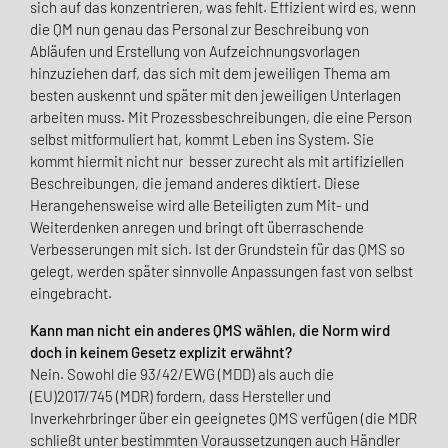
sich auf das konzentrieren, was fehlt. Effizient wird es, wenn
die QM nun genau das Personal zur Beschreibung von
Abläufen und Erstellung von Aufzeichnungsvorlagen
hinzuziehen darf, das sich mit dem jeweiligen Thema am
besten auskennt und später mit den jeweiligen Unterlagen
arbeiten muss. Mit Prozessbeschreibungen, die eine Person
selbst mitformuliert hat, kommt Leben ins System. Sie
kommt hiermit nicht nur besser zurecht als mit artifiziellen
Beschreibungen, die jemand anderes diktiert. Diese
Herangehensweise wird alle Beteiligten zum Mit- und
Weiterdenken anregen und bringt oft überraschende
Verbesserungen mit sich. Ist der Grundstein für das QMS so
gelegt, werden später sinnvolle Anpassungen fast von selbst
eingebracht.
Kann man nicht ein anderes QMS wählen, die Norm wird
doch in keinem Gesetz explizit erwähnt?
Nein. Sowohl die 93/42/EWG (MDD) als auch die
(EU)2017/745 (MDR) fordern, dass Hersteller und
Inverkehrbringer über ein geeignetes QMS verfügen (die MDR
schließt unter bestimmten Vor­aussetzungen auch Händler