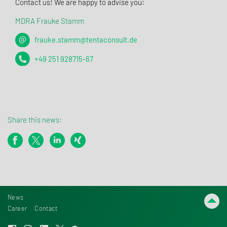
Contact us! We are happy to advise you:
MDRA Frauke Stamm
frauke.stamm@tentaconsult.de
+49 251 928715-67
Share this news:
News
Career
Contact