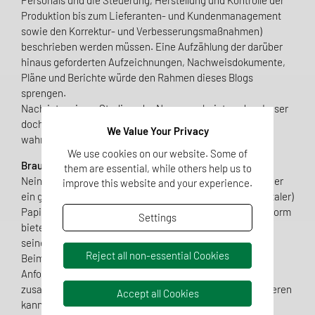
Personals und die Steuerung, Herstellung und Kontrolle der
Produktion bis zum Lieferanten- und Kundenmanagement
sowie den Korrektur- und Verbesserungsmaßnahmen)
beschrieben werden müssen. Eine Aufzählung der darüber
hinaus geforderten Aufzeichnungen, Nachweisdokumente,
Pläne und Berichte würde den Rahmen dieses Blogs
sprengen.
Nach intensivem Studium der Norm erscheint es dem Leser
doch oft so, als handele es sich am Ende nur um einen
We Value Your Privacy
wahren, kaum beherrschbaren Dokumentendschungel.
We use cookies on our website. Some of
Braucht ein Unternehmen das?
them are essential, while others help us to
Nein. Einen Dokumentendschungel braucht niemand. Aber
improve this website and your experience.
ein gutes QMS auf jeden Fall. Denn ein QMS ist kein (digitaler)
Papiertiger, sondern eine Unternehmensstrategie. Die Norm
Settings
bietet die Struktur dafür, das Unternehmen füllt sie mit
seinem ganz eigenen Leben.
Reject all non-essential Cookies
Beim Lesen verliert man leicht aus dem Sinn, dass diese
Anforderungen geballtes Erfahrungswissen
zusammenfassen: Erfahrungen darüber, was alles passieren
Accept all Cookies
kann und welche inakzeptablen Fehler mangels guter