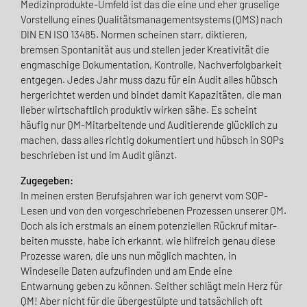
Medizinprodukte-Umfeld ist das die eine und eher gruselige
Vorstellung eines Qualitätsmanagementsystems (QMS) nach
DIN EN ISO 13485. Normen scheinen starr, diktieren,
bremsen Spontanität aus und stellen jeder Kreativität die
eng­maschige Dokumentation, Kontrolle, Nachverfolgbarkeit
entgegen. Jedes Jahr muss dazu für ein Audit alles hübsch
hergerichtet werden und bindet damit Kapazitäten, die man
lieber wirtschaft­lich produktiv wirken sähe. Es scheint
häufig nur QM-Mitarbeitende und Auditierende glücklich zu
machen, dass alles richtig dokumentiert und hübsch in SOPs
beschrieben ist und im Audit glänzt.
Zugegeben:
In meinen ersten Berufsjahren war ich genervt vom SOP-
Lesen und von den vorge­schriebenen Prozessen unserer QM.
Doch als ich erstmals an einem potenziellen Rückruf mitar­
beiten musste, habe ich erkannt, wie hilfreich genau diese
Prozesse waren, die uns nun möglich machten, in
Windeseile Daten aufzufinden und am Ende eine
Entwarnung geben zu können. Seither schlägt mein Herz für
QM! Aber nicht für die übergestülpte und tatsächlich oft